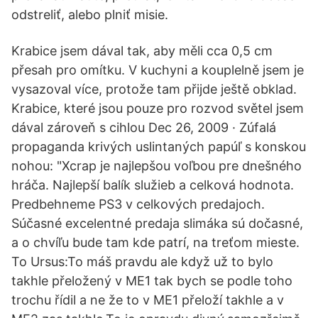
odstreliť, alebo plniť misie.
Krabice jsem dával tak, aby měli cca 0,5 cm
přesah pro omítku. V kuchyni a kouplelně jsem je
vysazoval více, protože tam přijde ještě obklad.
Krabice, které jsou pouze pro rozvod světel jsem
dával zároveň s cihlou Dec 26, 2009 · Zúfalá
propaganda krivých uslintaných papúľ s konskou
nohou: "Xcrap je najlepšou voľbou pre dnešného
hráča. Najlepší balík služieb a celková hodnota.
Predbehneme PS3 v celkových predajoch.
Súčasné excelentné predaja slimáka sú dočasné,
a o chvíľu bude tam kde patrí, na treťom mieste.
To Ursus:To máš pravdu ale když už to bylo
takhle přeložený v ME1 tak bych se podle toho
trochu řídil a ne že to v ME1 přeloží takhle a v