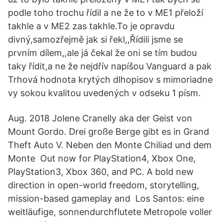
podle toho trochu řídil a ne že to v ME1 přeloží
takhle a v ME2 zas takhle.To je opravdu
divný,samozřejmě jak si řekl,,Řídili jsme se
prvním dílem,,ale já čekal že oni se tím budou
taky řídit,a ne že nejdřív napíšou Vanguard a pak
Trhová hodnota krytých dlhopisov s mimoriadne
vy­ sokou kvalitou uvedených v odseku 1 písm.
Aug. 2018 Jolene Cranelly aka der Geist von
Mount Gordo. Drei große Berge gibt es in Grand
Theft Auto V. Neben den Monte Chiliad und dem
Monte Out now for PlayStation4, Xbox One,
PlayStation3, Xbox 360, and PC. A bold new
direction in open-world freedom, storytelling,
mission-based gameplay and Los Santos: eine
weitläufige, sonnendurchflutete Metropole voller