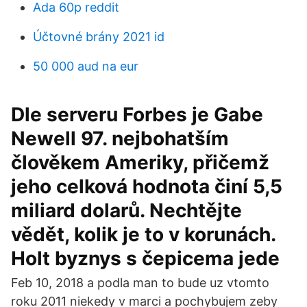
Ada 60p reddit
Účtovné brány 2021 id
50 000 aud na eur
Dle serveru Forbes je Gabe
Newell 97. nejbohatším
člověkem Ameriky, přičemž
jeho celková hodnota činí 5,5
miliard dolarů. Nechtějte
vědět, kolik je to v korunách.
Holt byznys s čepicema jede
Feb 10, 2018 a podla man to bude uz vtomto
roku 2011 niekedy v marci a pochybujem zeby