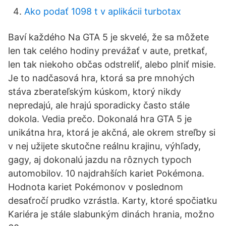
Ako podať 1098 t v aplikácii turbotax
Baví každého Na GTA 5 je skvelé, že sa môžete
len tak celého hodiny prevážať v aute, pretkať,
len tak niekoho občas odstreliť, alebo plniť misie.
Je to nadčasová hra, ktorá sa pre mnohých
stáva zberateľským kúskom, ktorý nikdy
nepredajú, ale hrajú sporadicky často stále
dokola. Vedia prečo. Dokonalá hra GTA 5 je
unikátna hra, ktorá je akčná, ale okrem streľby si
v nej užijete skutočne reálnu krajinu, výhľady,
gagy, aj dokonalú jazdu na rôznych typoch
automobilov. 10 najdrahších kariet Pokémona.
Hodnota kariet Pokémonov v poslednom
desaťročí prudko vzrástla. Karty, ktoré spočiatku
Kariéra je stále slabunkým dinách hrania, možno