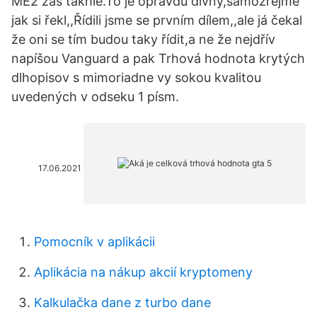
ME2 zas takhle.To je opravdu divný,samozřejmě
jak si řekl,,Řídili jsme se prvním dílem,,ale já čekal
že oni se tím budou taky řídit,a ne že nejdřív
napíšou Vanguard a pak Trhová hodnota krytých
dlhopisov s mimoriadne vy­ sokou kvalitou
uvedených v odseku 1 písm.
17.06.2021
Pomocník v aplikácii
Aplikácia na nákup akcií kryptomeny
Kalkulačka dane z turbo dane