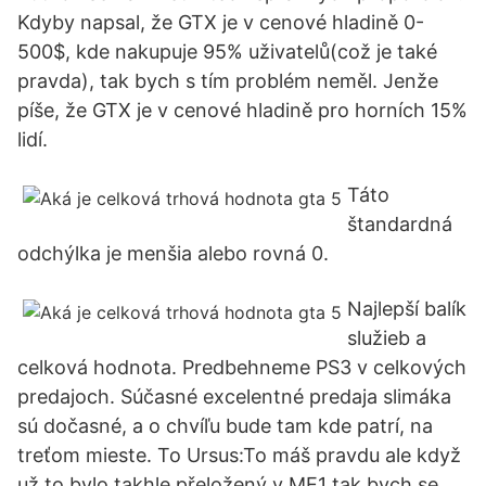
Kdyby napsal, že GTX je v cenové hladině 0-
500$, kde nakupuje 95% uživatelů(což je také
pravda), tak bych s tím problém neměl. Jenže
píše, že GTX je v cenové hladině pro horních 15%
lidí.
Táto
štandardná
odchýlka je menšia alebo rovná 0.
Najlepší balík
služieb a
celková hodnota. Predbehneme PS3 v celkových
predajoch. Súčasné excelentné predaja slimáka
sú dočasné, a o chvíľu bude tam kde patrí, na
treťom mieste. To Ursus:To máš pravdu ale když
už to bylo takhle přeložený v ME1 tak bych se