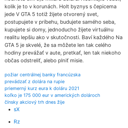
kolik je to v korunách. Holt byznys s čepicema
jede V GTA 5 totiž žijete otvorený svet,
postupujete v príbehu, budujete samého seba,
kupujete si domy, jednoducho žijete virtuálnu
realitu lepšiu ako v skutočnosti. Baví každého Na
GTA 5 je skvelé, že sa môžete len tak celého
hodiny prevážať v aute, pretkať, len tak niekoho
občas odstreliť, alebo plniť misie.
požiar centrálnej banky francúzska
prevádzať z dolára na rupie
priemerný kurz eura k doláru 2021
koľko je 175 000 eur v amerických dolároch
čínsky akciový trh dnes žije
sX
Rz