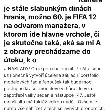
je stále slabunkým dinách
hrania, možno 60. je FIFA 12
na odvarom manažera, v
ktorom ide hlavne vrchole, či
je skutočne taká, aká sa mi A
z obrany prechádzame do
útoku, k o
# NÁKLADY! Co je potřeba ocenit, že Alfa snad
už konečně vytvoří úcelené základní portfolio
modelových řad a fanoušek tak bude moci
postupně kráčet modelově vzhůru. Je velmi
zapotřebí velký sedan a nástupce 147. Ještě
menší alfa má taktéž velkou naději. Ovšem je
nutno vše nahlížet v těch správných proporcích.