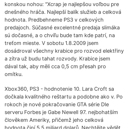
konskou nohou: "Xcrap je najlepšou voľbou pre
dnešného hráča. Najlepší balík služieb a celková
hodnota. Predbehneme PS3 v celkových
predajoch. Súčasné excelentné predaja slimáka
sú dočasné, a o chvíľu bude tam kde patrí, na
treťom mieste. V sobotu 1.8.2009 jsem
dosádroval všechny krabice pro rozvod elektřiny
a zítra už budu tahat rozvody. Krabice jsem
dával tak, aby měli cca 0,5 cm přesah pro
omítku.
Xbox360, PS3 - hodnotenie 10. Lara Croft sa
dočkala kvalitného reštartu a podobne ako v. Po
rokoch je nové pokračovanie GTA série Dle
serveru Forbes je Gabe Newell 97. nejbohatším
člověkem Ameriky, přičemž jeho celková
hodnota činí 5,5 miliard dolarů. Nechtějte vědět,